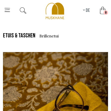
de
unr
0
etuis & taschen
brillenetui