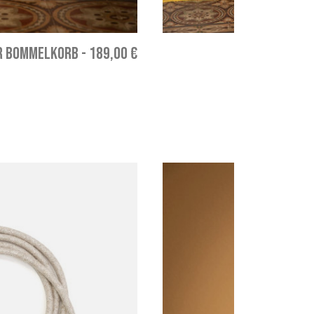
R BOMMELKORB
-
189,00 €