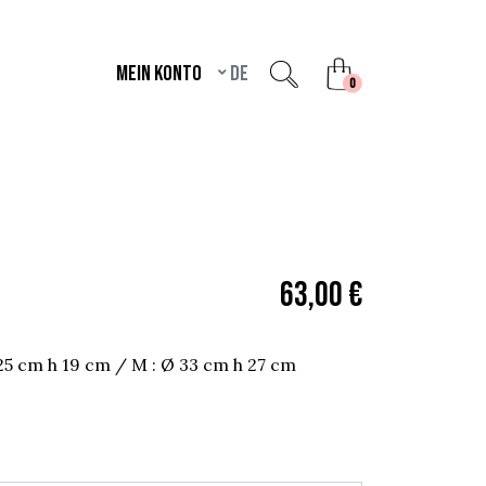
Mein Konto
de
unread messages
0
63,00 €
Ø 25 cm h 19 cm / M : Ø 33 cm h 27 cm