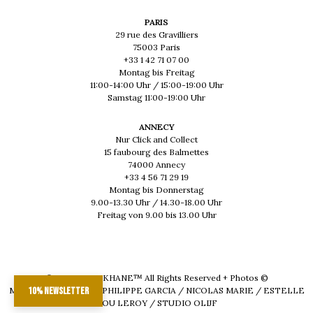
PARIS
29 rue des Gravilliers
75003 Paris
+33 1 42 71 07 00
Montag bis Freitag
11:00-14:00 Uhr / 15:00-19:00 Uhr
Samstag 11:00-19:00 Uhr
ANNECY
Nur Click and Collect
15 faubourg des Balmettes
74000 Annecy
+33 4 56 71 29 19
Montag bis Donnerstag
9.00-13.30 Uhr / 14.30-18.00 Uhr
Freitag von 9.00 bis 13.00 Uhr
© 2026 - MUSKHANE™ All Rights Reserved + Photos ©
MAEVA DELACROIX / PHILIPPE GARCIA / NICOLAS MARIE / ESTELLE
10% newsletter
LOU LEROY / STUDIO OLIJF