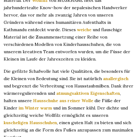
Material. Der
Wollfilz
von MUSKHANE hebt das
jahrhundertealte Know-how der nepalesischen Handwerker
hervor, das vor mehr als zwanzig Jahren von unseren
Gründern während eines humanitären Aufenthalts in
Kathmandu entdeckt wurde. Dieses
weiche
und flauschige
Material ist die Zusammensetzung einer Reihe von
verschiedenen Modellen von Kinderhausschuhen, die von
unserem kreativen Team entworfen wurden, um die Füsse der
Kleinen im Laufe der Jahreszeiten zu kleiden.
Die gefilzte Schafwolle hat viele Qualitäten, die besonders für
die Kleinen von Bedeutung sind. Sie ist natürlich
anallergisch
und begrenzt die Verbreitung von Hausstaubmilben. Dank ihrer
wärmeregulierenden und
atmungsaktiven Eigenschaften
,
halten unsere
Hausschuhe aus reiner Wolle
die Füße der
Kinder
im Winter warm
und im Sommer kühl. Der dichte und
gleichzeitig weiche Wollfilz ermöglicht es unseren
kuscheligen Hausschuhen
, einen guten Halt zu bieten und sich
gleichzeitig an die Form des Fußes anzupassen zum maximalen