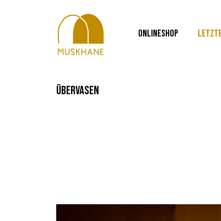
ONLINESHOP
LETZT
übervasen