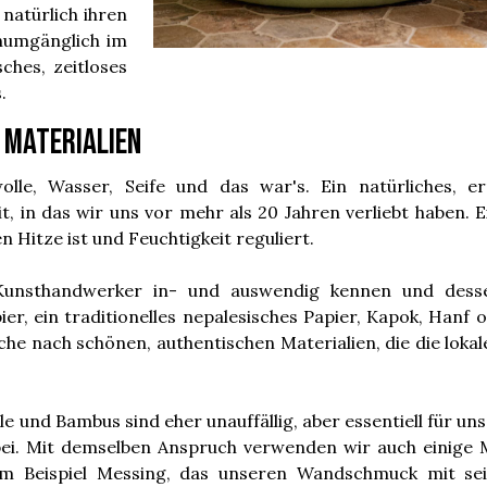
natürlich ihren
unumgänglich im
ches, zeitloses
.
 Materialien
olle, Wasser, Seife und das war's. Ein natürliches, e
 in das wir uns vor mehr als 20 Jahren verliebt haben. E
n Hitze ist und Feuchtigkeit reguliert.
 Kunsthandwerker in- und auswendig kennen und desse
, ein traditionelles nepalesisches Papier, Kapok, Hanf 
e nach schönen, authentischen Materialien, die die loka
 und Bambus sind eher unauffällig, aber essentiell für uns
bei. Mit demselben Anspruch verwenden wir auch einige M
um Beispiel Messing, das unseren Wandschmuck mit s