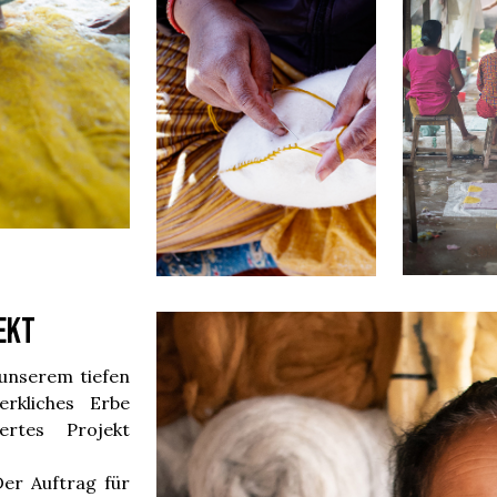
ekt
nserem tiefen
rkliches Erbe
rtes Projekt
Der Auftrag für