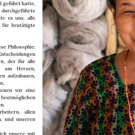
 geführt hatte,
 durchgeführte
te es uns, alle
 Sie bestätigte
se Philosophie:
 Entscheidungen
n, der für alle
ns am Herzen,
nen aufzubauen,
n.
denen wir eine
n bestmöglichen
n.
beitern, allen
en, und unseren
ich unsere mit