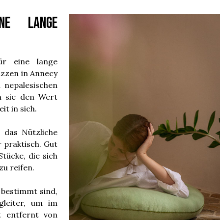
ine lange
r eine lange
izzen in Annecy
n nepalesischen
n sie den Wert
t in sich.
, das Nützliche
r praktisch. Gut
tücke, die sich
u reifen.
u bestimmt sind,
gleiter, um im
t entfernt von