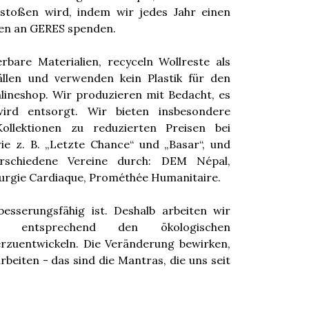
estoßen wird, indem wir jedes Jahr einen
nen an GERES spenden.
bare Materialien, recyceln Wollreste als
ällen und verwenden kein Plastik für den
ineshop. Wir produzieren mit Bedacht, es
ird entsorgt. Wir bieten insbesondere
ollektionen zu reduzierten Preisen bei
ie z. B. „Letzte Chance“ und „Basar“, und
rschiedene Vereine durch: DEM Népal,
urgie Cardiaque, Prométhée Humanitaire.
besserungsfähig ist. Deshalb arbeiten wir
 entsprechend den ökologischen
rzuentwickeln. Die Veränderung bewirken,
beiten - das sind die Mantras, die uns seit