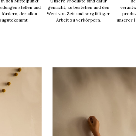
in den Mittelpunkt
Unsere Produkte sind dafür
Be
idungen stellen und
gemacht, zu bestehen und den
verantw
 fördern, der allen
Wert von Zeit und sorgfältiger
produz
 zugutekommt.
Arbeit zu verkörpern.
unserer H