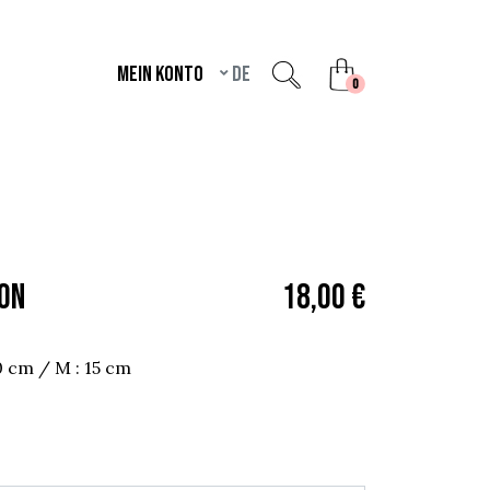
Mein Konto
de
unread messages
0
ON
18,00 €
0 cm / M : 15 cm