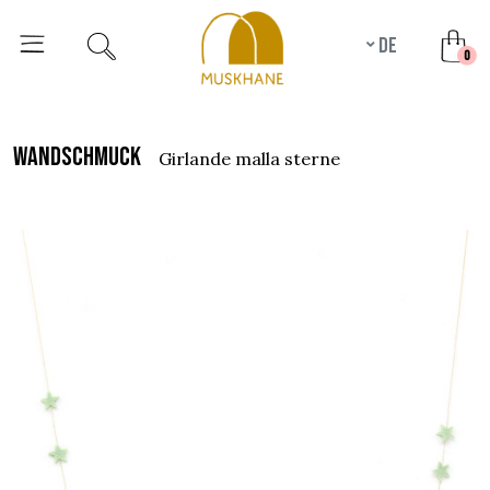
de
unr
0
wandschmuck
girlande malla sterne