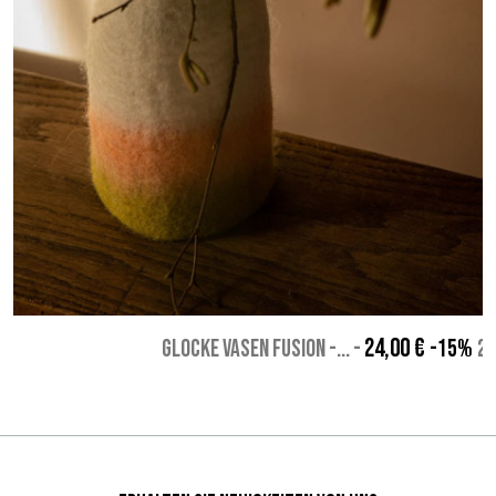
24,00 €
GLOCKE VASEN FUSION -...
-
-15%
20