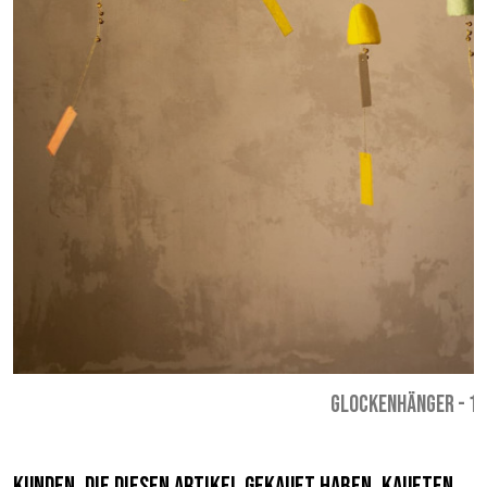
GLOCKENHÄNGER
-
18