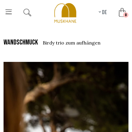
de
unr
0
wandschmuck
birdy trio zum aufhängen