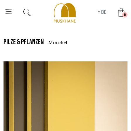
de
unr
0
pilze & pflanzen
morchel