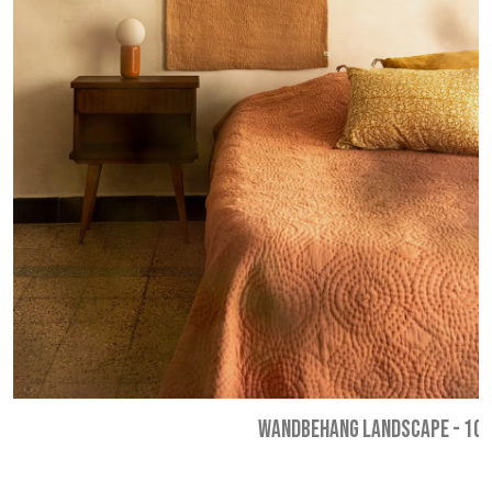
WANDBEHANG LANDSCAPE
-
109