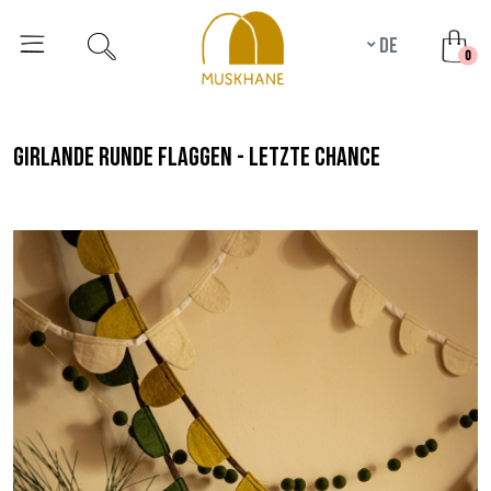
de
unr
0
girlande runde flaggen - letzte chance