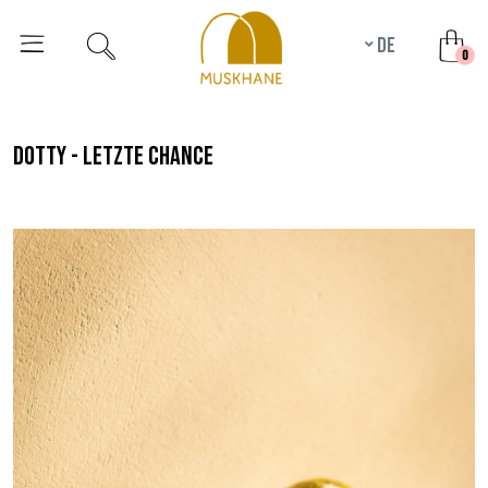
de
unr
0
dotty - letzte chance