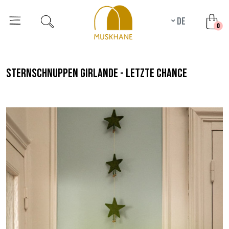
de
unr
0
sternschnuppen girlande - letzte chance