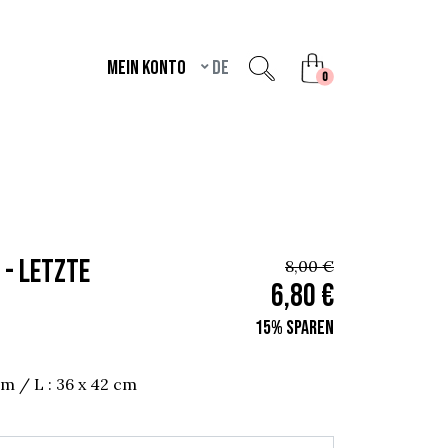
Mein Konto
de
unread messages
0
 - Letzte
8,00 €
6,80 €
15% sparen
 cm / L : 36 x 42 cm