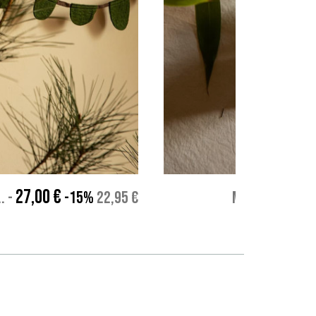
27,00 €
.
-
-15%
22,95 €
MORCHEL - Let