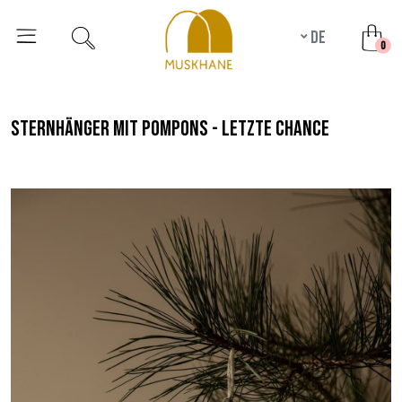
de
unr
0
sternhänger mit pompons - letzte chance