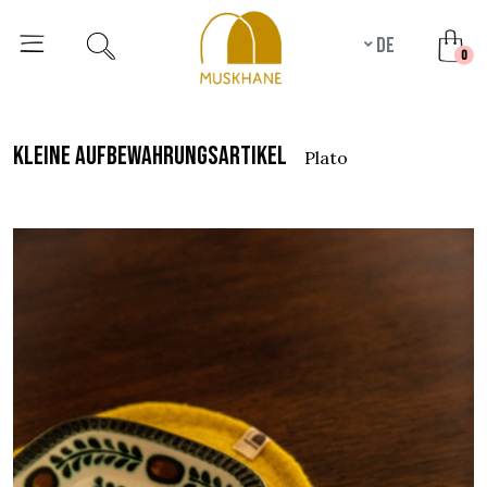
de
unr
0
kleine aufbewahrungsartikel
plato