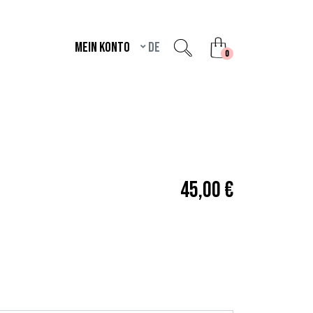
Mein Konto
de
unread messages
0
45,00 €