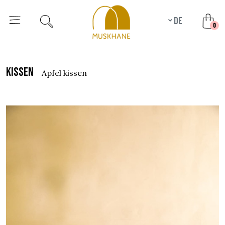
de
unr
0
kissen
apfel kissen