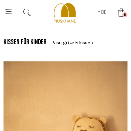
de
unr
0
kissen für kinder
pasu grizzly kissen