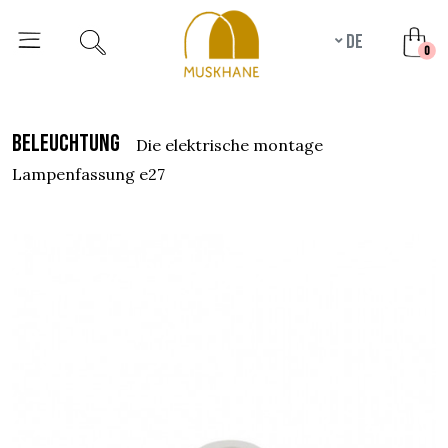
de
unr
0
beleuchtung
die elektrische montage
lampenfassung e27