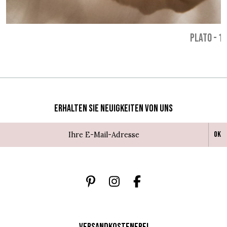
PLATO
-
10
Erhalten Sie Neuigkeiten von uns
Ok
VERSANDKOSTENFREI