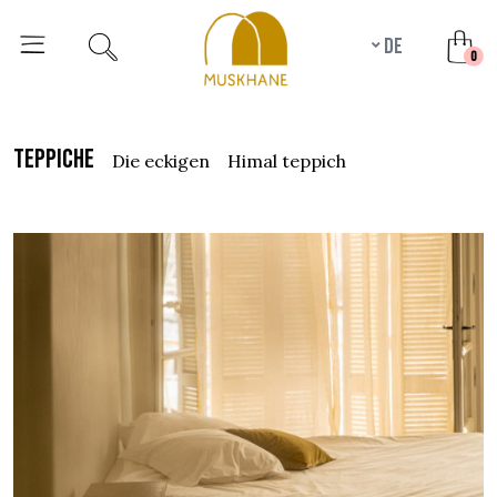
de
unr
0
teppiche
die eckigen
himal teppich