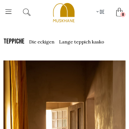
de
unr
0
teppiche
die eckigen
lange teppich kasko