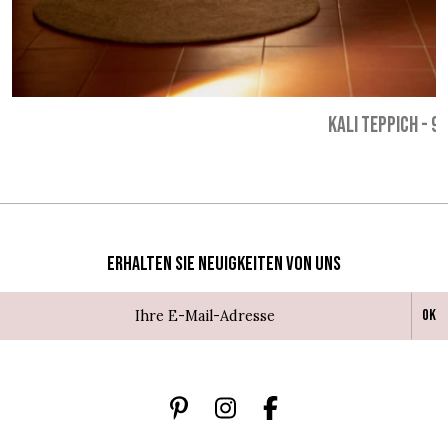
KALI TEPPICH
-
99
Erhalten Sie Neuigkeiten von uns
Ok