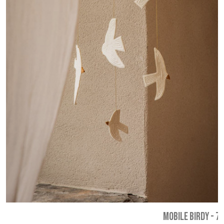
MOBILE BIRDY
-
79