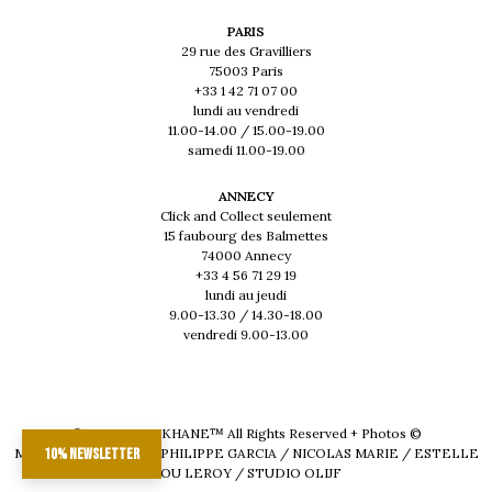
PARIS
29 rue des Gravilliers
75003 Paris
+33 1 42 71 07 00
lundi au vendredi
11.00-14.00 / 15.00-19.00
samedi 11.00-19.00
ANNECY
Click and Collect seulement
15 faubourg des Balmettes
74000 Annecy
+33 4 56 71 29 19
lundi au jeudi
9.00-13.30 / 14.30-18.00
vendredi 9.00-13.00
© 2026 - MUSKHANE™ All Rights Reserved + Photos ©
MAEVA DELACROIX / PHILIPPE GARCIA / NICOLAS MARIE / ESTELLE
10% newsletter
LOU LEROY / STUDIO OLIJF