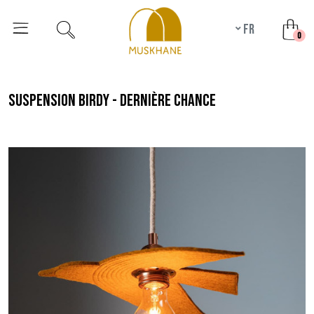
fr
unr
0
suspension birdy - dernière chance