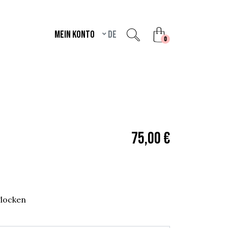
Mein Konto
de
unread messages
0
75,00 €
glocken