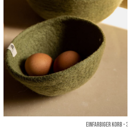
EINFARBIGER KORB
-
33