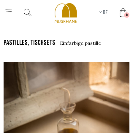
de
unr
0
pastilles, tischsets
einfarbige pastille