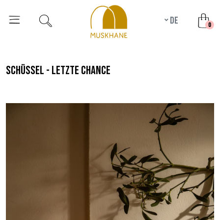
de
unr
0
schüssel - letzte chance