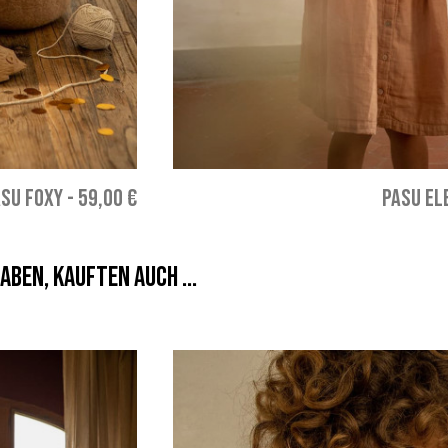
ASU FOXY
-
59,00 €
PASU EL
aben, kauften auch ...