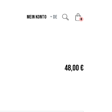
Mein Konto
de
unread messages
0
48,00 €