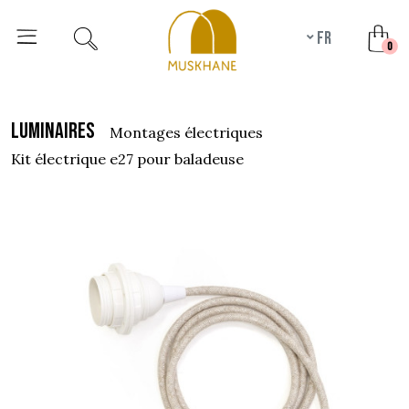
fr
unr
0
luminaires
montages électriques
kit électrique e27 pour baladeuse