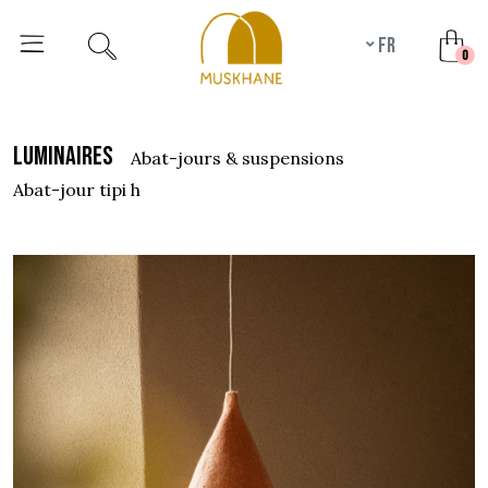
fr
unr
0
luminaires
abat-jours & suspensions
abat-jour tipi h