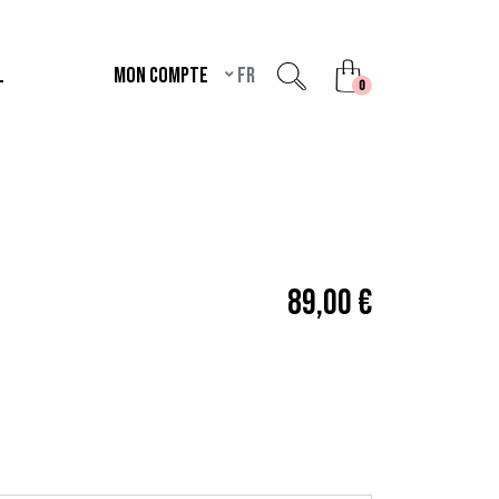
L
Mon compte
fr
unread messages
0
89,00 €