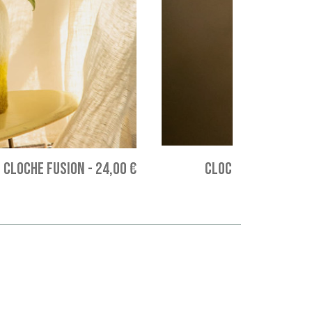
 CLOCHE FUSION
-
24,00 €
CLOCHE RUSTIC - De