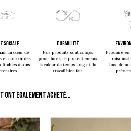
E SOCIALE
DURABILITÉ
ENVIRO
main au cœur de
Nos produits sont conçus
Produire en 
s et nourrir des
pour durer, ils portent en eux
raisonnab
fitables à tous
la valeur du temps long et du
l’une de no
rtenaires.
travail bien fait.
préoccu
it ont également acheté...