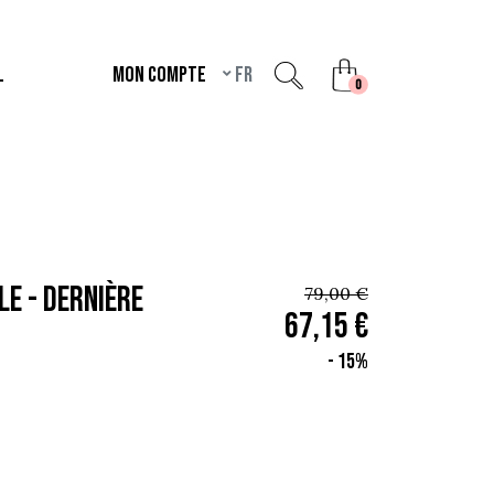
L
Mon compte
fr
unread messages
0
LE - Dernière
79,00 €
67,15 €
- 15%