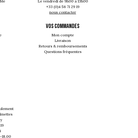
ble
Le vendredi de 9h00 à 13h00
+33 (0)4 56 71 29 19
nous contacter
VOS COMMANDES
e
Mon compte
Livraison
Retours & remboursements
Questions fréquentes
eulement
lmettes
cy
 19
i
0-18.00