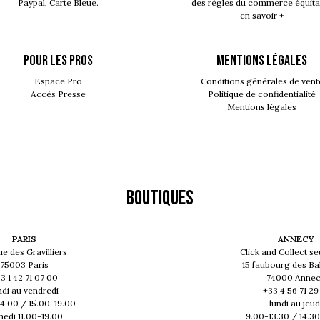
Paypal, Carte Bleue.
des règles du commerce équita
en savoir +
POUR LES PROS
MENTIONS LÉGALES
Espace Pro
Conditions générales de vent
Accès Presse
Politique de confidentialité
Mentions légales
Boutiques
PARIS
ANNECY
ue des Gravilliers
Click and Collect s
75003 Paris
15 faubourg des Ba
3 1 42 71 07 00
74000 Anne
ndi au vendredi
+33 4 56 71 29
14.00 / 15.00-19.00
lundi au jeud
edi 11.00-19.00
9.00-13.30 / 14.3