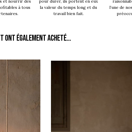
s et nourrir des
pour durer, ils portent en eux
raisonnab
fitables à tous
la valeur du temps long et du
l’une de no
rtenaires.
travail bien fait.
préoccu
it ont également acheté...