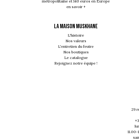
métropolitaine et 140 euros en Europe
en savoir +
LA MAISON MUSKHANE
L'histoire
Nos valeurs
L'entretien du feutre
Nos boutiques
Le catalogue
Rejoignez notre équipe !
29 r
+3
lu
11.00-
sam