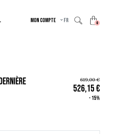
L
Mon compte
fr
unread messages
0
 Dernière
619,00 €
526,15 €
- 15%