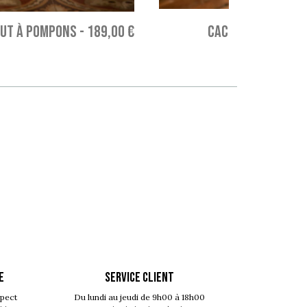
AUT À POMPONS
-
189,00 €
CACHE-VASE CLOCHE
E
SERVICE CLIENT
spect
Du lundi au jeudi de 9h00 à 18h00