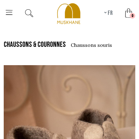
fr
unr
0
chaussons & couronnes
chaussons souris