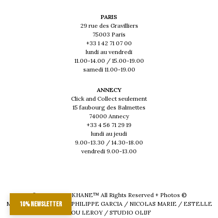
PARIS
29 rue des Gravilliers
75003 Paris
+33 1 42 71 07 00
lundi au vendredi
11.00-14.00 / 15.00-19.00
samedi 11.00-19.00
ANNECY
Click and Collect seulement
15 faubourg des Balmettes
74000 Annecy
+33 4 56 71 29 19
lundi au jeudi
9.00-13.30 / 14.30-18.00
vendredi 9.00-13.00
© 2026 - MUSKHANE™ All Rights Reserved + Photos ©
MAEVA DELACROIX / PHILIPPE GARCIA / NICOLAS MARIE / ESTELLE
10% newsletter
LOU LEROY / STUDIO OLIJF