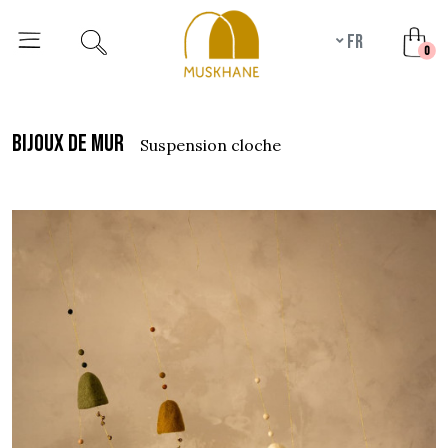
fr
unr
0
bijoux de mur
suspension cloche