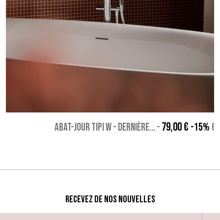
79,00 €
ABAT-JOUR TIPI W - Dernière...
-
-15%
67
Recevez de nos nouvelles