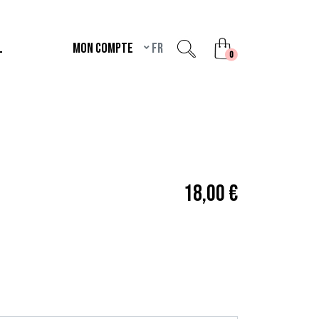
L
Mon compte
fr
unread messages
0
18,00 €