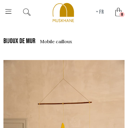
fr
unr
0
bijoux de mur
mobile cailloux