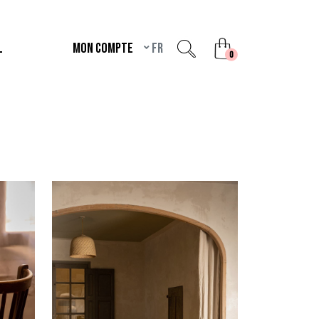
L
Mon compte
fr
unread messages
0