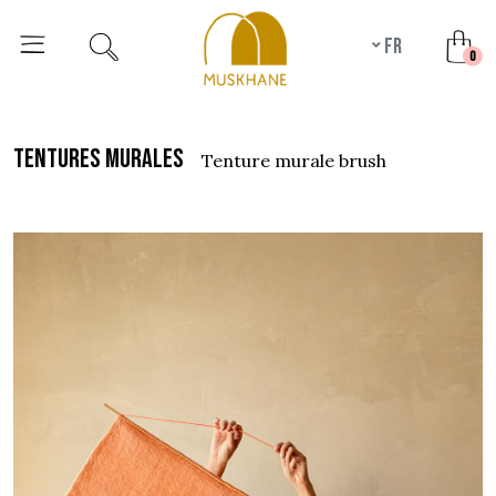
fr
unr
0
tentures murales
tenture murale brush