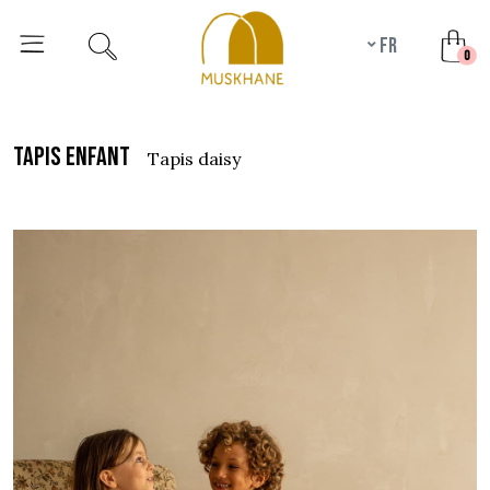
fr
unr
0
tapis enfant
tapis daisy