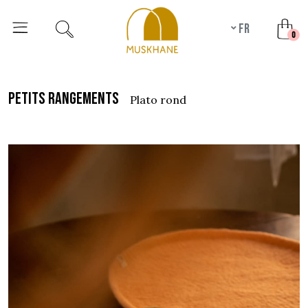
fr
unr
0
petits rangements
plato rond