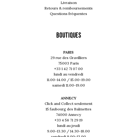
Livraison
Retours & remboursements
Questions fréquentes
Boutiques
PARIS
29 rue des Gravilliers
75003 Paris
+33 1 42 71 07 00
lundi au vendredi
11.00-14.00 / 15.00-19.00
samedi 11.00-19.00
ANNECY
Click and Collect seulement
15 faubourg des Balmettes
74000 Annecy
+33 4 56 71 29 19
lundi au jeudi
9.00-13.30 / 14.30-18.00
vendredi 9.00-13.00