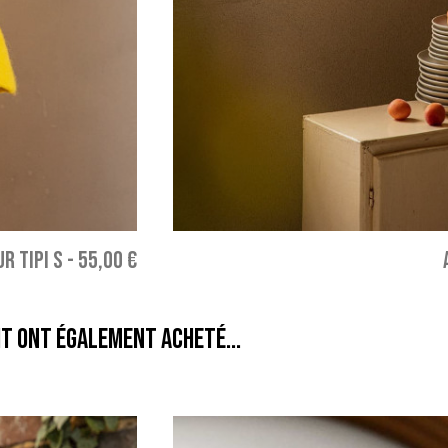
R TIPI S
-
55,00 €
it ont également acheté...