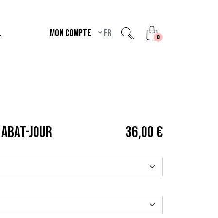
L
Mon compte
fr
unread messages
0
 ABAT-JOUR
36,00 €