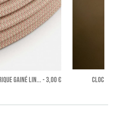
IQUE GAINÉ LIN...
-
3,00 €
CLOCHE RUSTIC - De