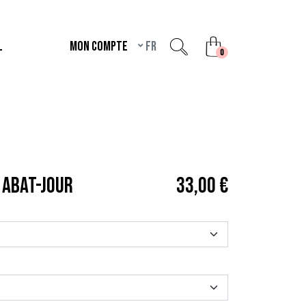
L
Mon compte
fr
unread messages
0
 ABAT-JOUR
33,00 €