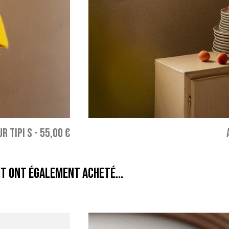
R TIPI S
-
55,00 €
it ont également acheté...