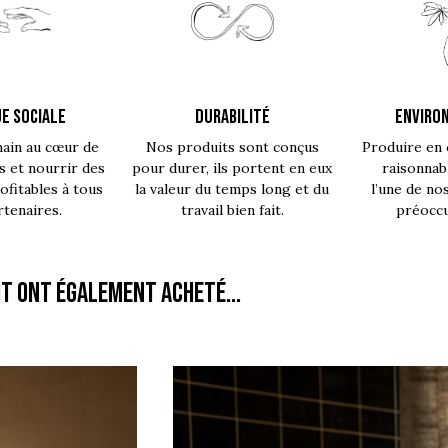
E SOCIALE
DURABILITÉ
ENVIRO
main au cœur de
Nos produits sont conçus
Produire en 
s et nourrir des
pour durer, ils portent en eux
raisonnab
fitables à tous
la valeur du temps long et du
l’une de no
rtenaires.
travail bien fait.
préoccu
it ont également acheté...