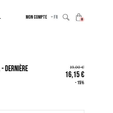
L
Mon compte
fr
unread messages
0
 - Dernière
19,00 €
16,15 €
- 15%