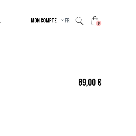
L
Mon compte
fr
unread messages
0
89,00 €