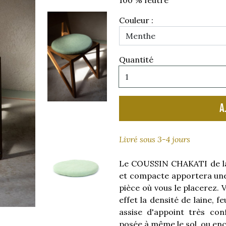
100 % feutre
Couleur :
Quantité
A
Livré sous 3-4 jours
Le COUSSIN CHAKATI de l
et compacte apportera une 
pièce où vous le placerez. V
effet la densité de laine, f
assise d'appoint très conf
posée à même le sol, ou enc