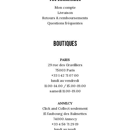
Mon compte
Livraison
Retours & remboursements
Questions fréquentes
Boutiques
PARIS
29 rue des Gravilliers
75003 Paris
+33 1 42 71 07 00
lundi au vendredi
11.00-14.00 / 15.00-19.00
samedi 11.00-19.00
ANNECY
Click and Collect seulement
15 faubourg des Balmettes
74000 Annecy
+33 4 56 71 29 19
lundi au jeudi