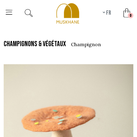
fr
unr
0
champignons & végétaux
champignon