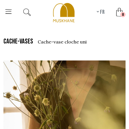
fr
unr
0
cache-vases
cache-vase cloche uni