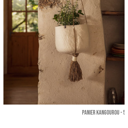
PANIER KANGOUROU
-
53