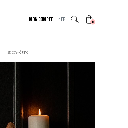
L
Mon compte
fr
unread messages
0
s
Bien-être