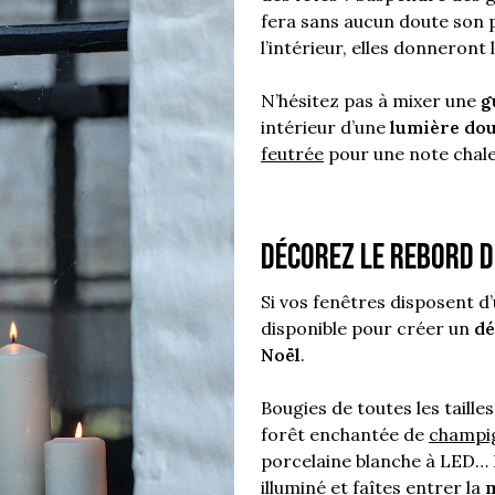
fera sans aucun doute son pe
l’intérieur, elles donneront
N’hésitez pas à mixer une
g
intérieur d’une
lumière do
feutrée
pour une note chal
Décorez le rebord d
Si vos fenêtres disposent d
disponible pour créer un
dé
Noël
.
Bougies de toutes les taill
forêt enchantée de
champig
porcelaine blanche à LED… D
illuminé et faîtes entrer la
m