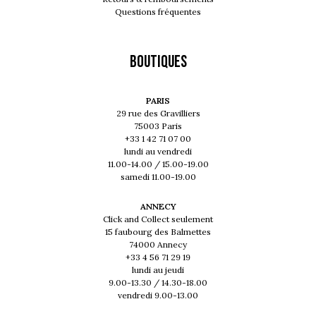
Questions fréquentes
Boutiques
PARIS
29 rue des Gravilliers
75003 Paris
+33 1 42 71 07 00
lundi au vendredi
11.00-14.00 / 15.00-19.00
samedi 11.00-19.00
ANNECY
Click and Collect seulement
15 faubourg des Balmettes
74000 Annecy
+33 4 56 71 29 19
lundi au jeudi
9.00-13.30 / 14.30-18.00
vendredi 9.00-13.00