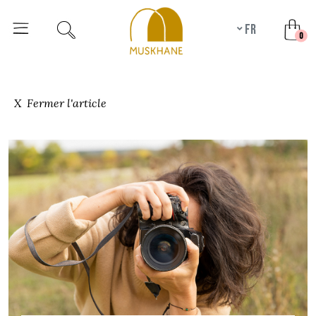
fr
unr
0
X Fermer l'article